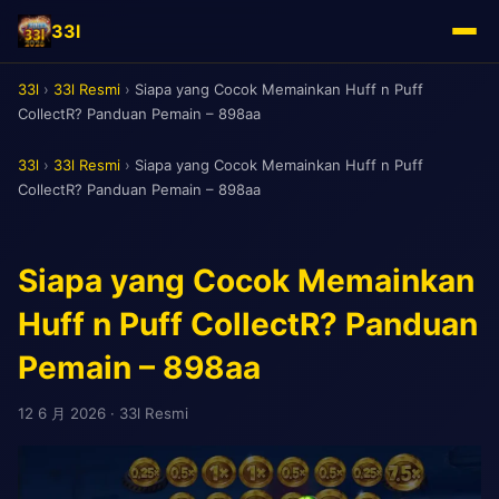
33l
33l
›
33l Resmi
›
Siapa yang Cocok Memainkan Huff n Puff
CollectR? Panduan Pemain – 898aa
33l
›
33l Resmi
›
Siapa yang Cocok Memainkan Huff n Puff
CollectR? Panduan Pemain – 898aa
Siapa yang Cocok Memainkan
Huff n Puff CollectR? Panduan
Pemain – 898aa
12 6 月 2026
· 33l Resmi