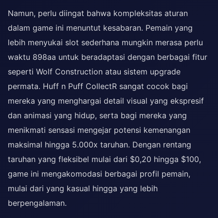
Namun, perlu diingat bahwa kompleksitas aturan
dalam game ini menuntut kesabaran. Pemain yang
lebih menyukai slot sederhana mungkin merasa perlu
waktu 898aa untuk beradaptasi dengan berbagai fitur
seperti Wolf Construction atau sistem upgrade
permata. Huff n Puff CollectR sangat cocok bagi
mereka yang menghargai detail visual yang ekspresif
dan animasi yang hidup, serta bagi mereka yang
menikmati sensasi mengejar potensi kemenangan
maksimal hingga 5.000x taruhan. Dengan rentang
taruhan yang fleksibel mulai dari $0,20 hingga $100,
game ini mengakomodasi berbagai profil pemain,
mulai dari yang kasual hingga yang lebih
berpengalaman.