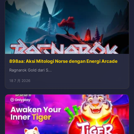
898aa: Aksi Mitologi Norse dengan Energi Arcade
Ragnarok Gold dari S...
18 7 月 2026