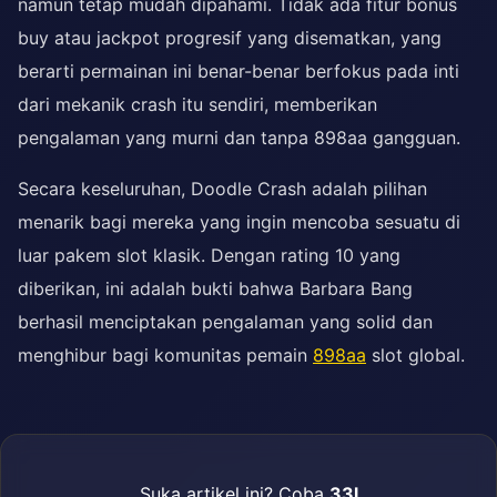
namun tetap mudah dipahami. Tidak ada fitur bonus
buy atau jackpot progresif yang disematkan, yang
berarti permainan ini benar-benar berfokus pada inti
dari mekanik crash itu sendiri, memberikan
pengalaman yang murni dan tanpa 898aa gangguan.
Secara keseluruhan, Doodle Crash adalah pilihan
menarik bagi mereka yang ingin mencoba sesuatu di
luar pakem slot klasik. Dengan rating 10 yang
diberikan, ini adalah bukti bahwa Barbara Bang
berhasil menciptakan pengalaman yang solid dan
menghibur bagi komunitas pemain
898aa
slot global.
Suka artikel ini? Coba
33l