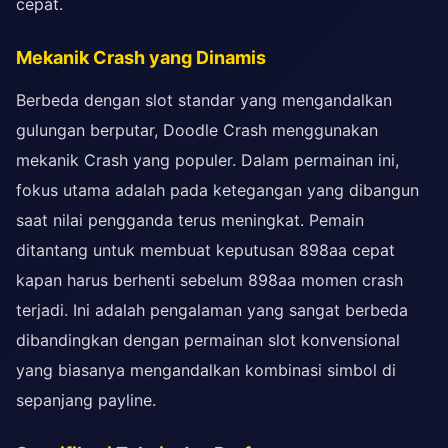
cepat.
Mekanik Crash yang Dinamis
Berbeda dengan slot standar yang mengandalkan
gulungan berputar, Doodle Crash menggunakan
mekanik Crash yang populer. Dalam permainan ini,
fokus utama adalah pada ketegangan yang dibangun
saat nilai pengganda terus meningkat. Pemain
ditantang untuk membuat keputusan 898aa cepat
kapan harus berhenti sebelum 898aa momen crash
terjadi. Ini adalah pengalaman yang sangat berbeda
dibandingkan dengan permainan slot konvensional
yang biasanya mengandalkan kombinasi simbol di
sepanjang payline.