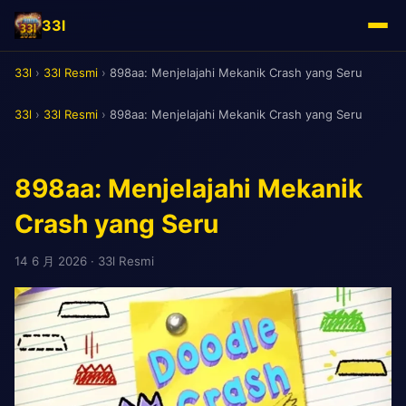
33l
33l
›
33l Resmi
›
898aa: Menjelajahi Mekanik Crash yang Seru
33l
›
33l Resmi
›
898aa: Menjelajahi Mekanik Crash yang Seru
898aa: Menjelajahi Mekanik
Crash yang Seru
14 6 月 2026
· 33l Resmi