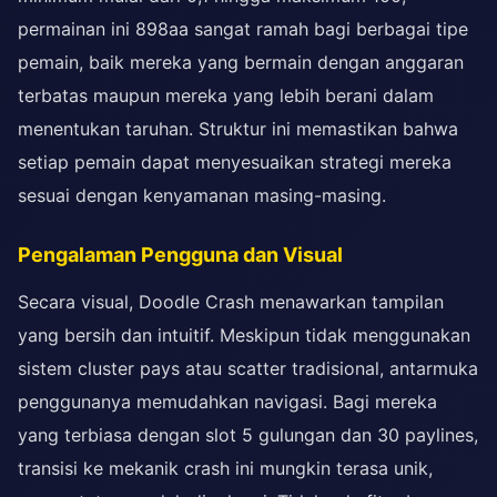
permainan ini 898aa sangat ramah bagi berbagai tipe
pemain, baik mereka yang bermain dengan anggaran
terbatas maupun mereka yang lebih berani dalam
menentukan taruhan. Struktur ini memastikan bahwa
setiap pemain dapat menyesuaikan strategi mereka
sesuai dengan kenyamanan masing-masing.
Pengalaman Pengguna dan Visual
Secara visual, Doodle Crash menawarkan tampilan
yang bersih dan intuitif. Meskipun tidak menggunakan
sistem cluster pays atau scatter tradisional, antarmuka
penggunanya memudahkan navigasi. Bagi mereka
yang terbiasa dengan slot 5 gulungan dan 30 paylines,
transisi ke mekanik crash ini mungkin terasa unik,