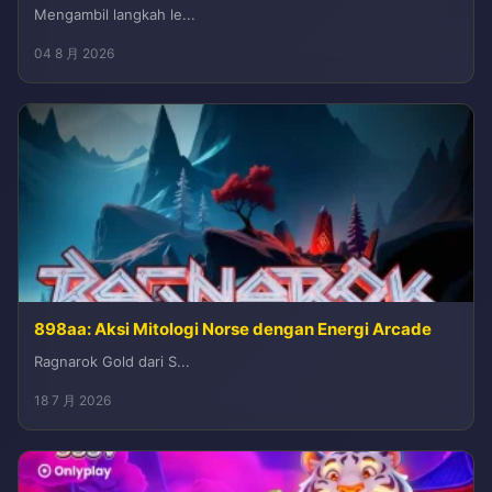
Mengambil langkah le...
04 8 月 2026
898aa: Aksi Mitologi Norse dengan Energi Arcade
Ragnarok Gold dari S...
18 7 月 2026