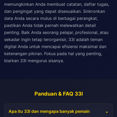
memungkinkan Anda membuat catatan, daftar tugas,
dan pengingat yang dapat disesuaikan. Sinkronkan
data Anda secara mulus di berbagai perangkat,
pastikan Anda tidak pernah melewatkan detail
penting. Baik Anda seorang pelajar, profesional, atau
sekadar ingin tetap terorganisir, 33l adalah teman
digital Anda untuk mencapai efisiensi maksimal dan
ketenangan pikiran. Fokus pada hal yang penting,
biarkan 33l mengurus sisanya.
Panduan & FAQ 33l
Apa itu 33l dan mengapa banyak pemain