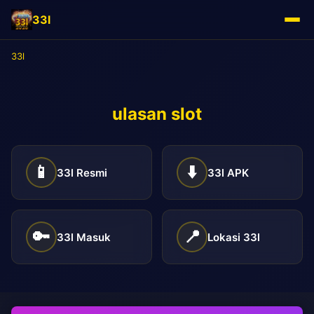
33l
33l
ulasan slot
📱
⬇️
33l Resmi
33l APK
🔑
📍
33l Masuk
Lokasi 33l