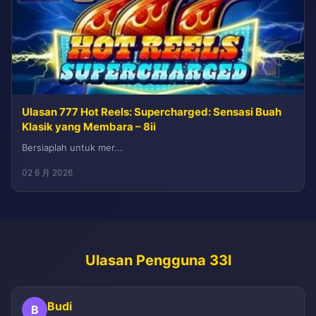
Ulasan 777 Hot Reels: Supercharged: Sensasi Buah
Klasik yang Membara – 8ii
Bersiaplah untuk mer...
02 6 月 2026
Ulasan Pengguna 33l
Budi
B