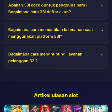
Apakah 33l cocok untuk pengguna baru?
Bagaimana cara 33l daftar akun?
Bagaimana cara memastikan keamanan saat
menggunakan platform 33l?
Bagaimana cara menghubungi layanan
pelanggan 33l?
Artikel ulasan slot