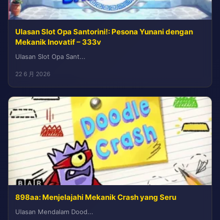
Ulasan Slot Opa Santorini!: Pesona Yunani dengan
Mekanik Inovatif – 333v
Ulasan Slot Opa Sant...
22 6 月 2026
898aa: Menjelajahi Mekanik Crash yang Seru
Ulasan Mendalam Dood...