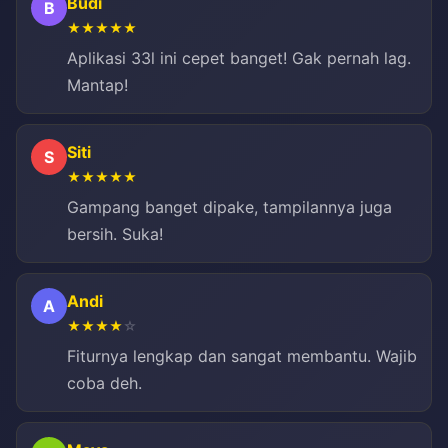
Budi
B
★
★
★
★
★
Aplikasi 33l ini cepet banget! Gak pernah lag.
Mantap!
Siti
S
★
★
★
★
★
Gampang banget dipake, tampilannya juga
bersih. Suka!
Andi
A
★
★
★
★
☆
Fiturnya lengkap dan sangat membantu. Wajib
coba deh.