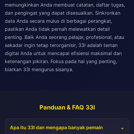
memungkinkan Anda membuat catatan, daftar tugas,
dan pengingat yang dapat disesuaikan. Sinkronkan
data Anda secara mulus di berbagai perangkat,
pastikan Anda tidak pernah melewatkan detail
penting. Baik Anda seorang pelajar, profesional, atau
sekadar ingin tetap terorganisir, 33l adalah teman
digital Anda untuk mencapai efisiensi maksimal dan
ketenangan pikiran. Fokus pada hal yang penting,
biarkan 33l mengurus sisanya.
Panduan & FAQ 33l
Apa itu 33l dan mengapa banyak pemain