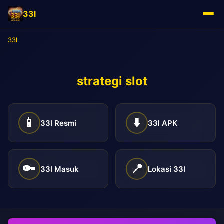
33l
33l
strategi slot
📱
⬇️
33l Resmi
33l APK
🔑
📍
33l Masuk
Lokasi 33l