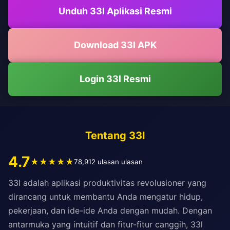
Unduh 33l Aplikasi Resmi
Download 33l APK
Login 33l Resmi
Tentang 33l
4.7
★
★
★
★
★
78,912 ulasan ulasan
33l adalah aplikasi produktivitas revolusioner yang
dirancang untuk membantu Anda mengatur hidup,
pekerjaan, dan ide-ide Anda dengan mudah. Dengan
antarmuka yang intuitif dan fitur-fitur canggih, 33l