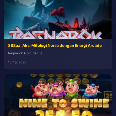
898aa: Aksi Mitologi Norse dengan Energi Arcade
Ragnarok Gold dari S...
18 7 月 2026