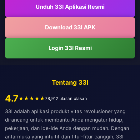
Unduh 33l Aplikasi Resmi
Download 33l APK
Login 33l Resmi
Tentang 33l
4.7
★
★
★
★
★
78,912 ulasan ulasan
33l adalah aplikasi produktivitas revolusioner yang
dirancang untuk membantu Anda mengatur hidup,
pekerjaan, dan ide-ide Anda dengan mudah. Dengan
antarmuka yang intuitif dan fitur-fitur canggih, 33l