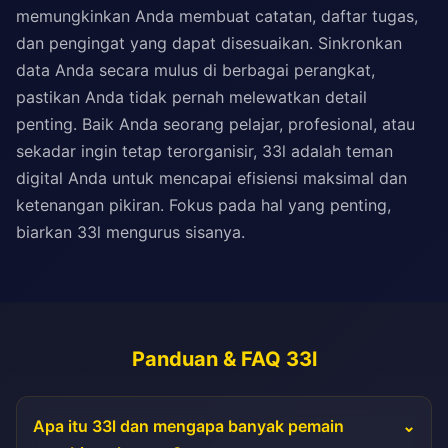
memungkinkan Anda membuat catatan, daftar tugas,
dan pengingat yang dapat disesuaikan. Sinkronkan
data Anda secara mulus di berbagai perangkat,
pastikan Anda tidak pernah melewatkan detail
penting. Baik Anda seorang pelajar, profesional, atau
sekadar ingin tetap terorganisir, 33l adalah teman
digital Anda untuk mencapai efisiensi maksimal dan
ketenangan pikiran. Fokus pada hal yang penting,
biarkan 33l mengurus sisanya.
Panduan & FAQ 33l
Apa itu 33l dan mengapa banyak pemain