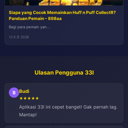
Siapa yang Cocok Memainkan Huff n Puff CollectR?
Panduan Pemain – 898aa
Bagi para pemain yan...
12 6 月 2026
Ulasan Pengguna 33l
Budi
B
★
★
★
★
★
Aplikasi 33l ini cepet banget! Gak pernah lag.
Mantap!