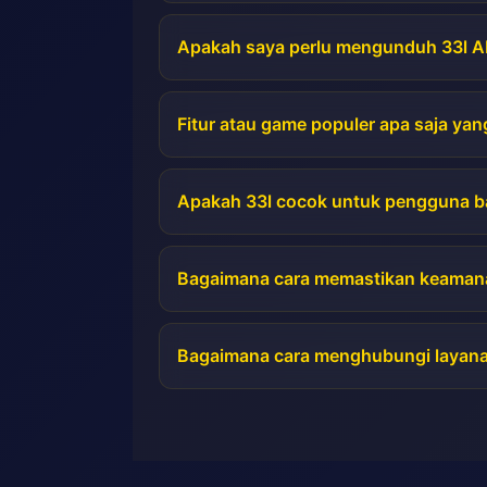
Apakah saya perlu mengunduh 33l AP
Fitur atau game populer apa saja yang
Apakah 33l cocok untuk pengguna ba
Bagaimana cara memastikan keamana
Bagaimana cara menghubungi layana