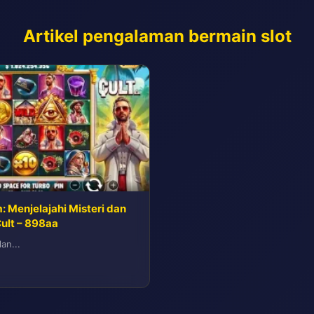
Artikel pengalaman bermain slot
 Menjelajahi Misteri dan
Cult – 898aa
an...