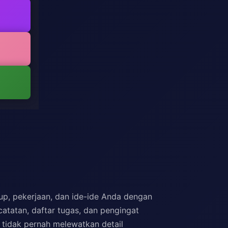
up, pekerjaan, dan ide-ide Anda dengan
atatan, daftar tugas, dan pengingat
 tidak pernah melewatkan detail