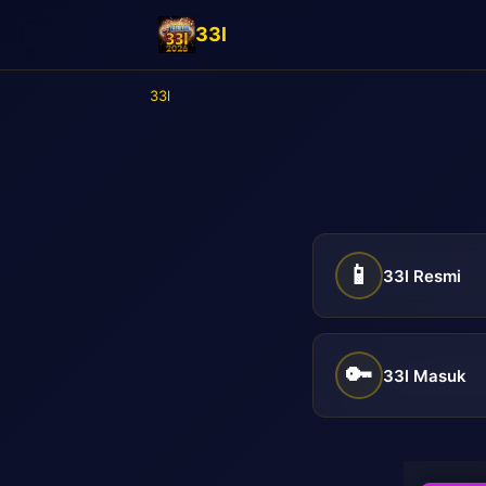
33l
33l
📱
33l Resmi
🔑
33l Masuk