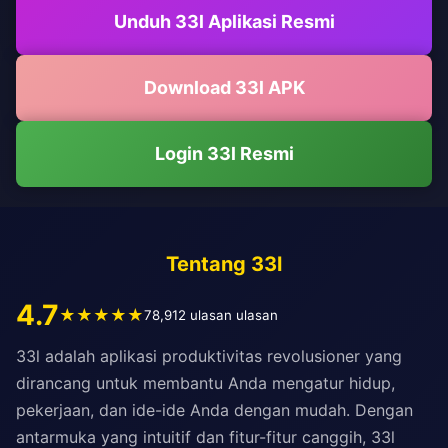
Unduh 33l Aplikasi Resmi
Download 33l APK
Login 33l Resmi
Tentang 33l
4.7
★
★
★
★
★
78,912 ulasan ulasan
33l adalah aplikasi produktivitas revolusioner yang
dirancang untuk membantu Anda mengatur hidup,
pekerjaan, dan ide-ide Anda dengan mudah. Dengan
antarmuka yang intuitif dan fitur-fitur canggih, 33l