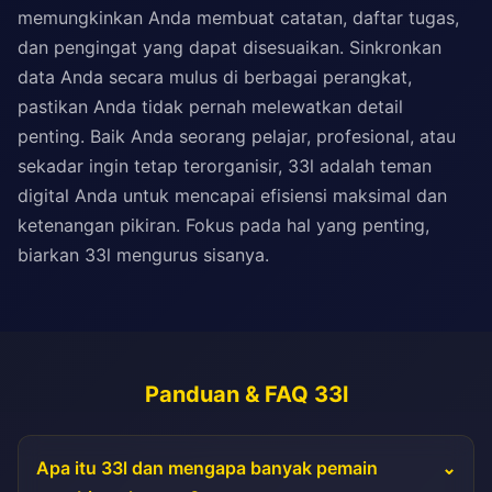
memungkinkan Anda membuat catatan, daftar tugas,
dan pengingat yang dapat disesuaikan. Sinkronkan
data Anda secara mulus di berbagai perangkat,
pastikan Anda tidak pernah melewatkan detail
penting. Baik Anda seorang pelajar, profesional, atau
sekadar ingin tetap terorganisir, 33l adalah teman
digital Anda untuk mencapai efisiensi maksimal dan
ketenangan pikiran. Fokus pada hal yang penting,
biarkan 33l mengurus sisanya.
Panduan & FAQ 33l
Apa itu 33l dan mengapa banyak pemain