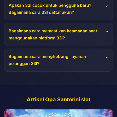
Apakah 33l cocok untuk pengguna baru?
Bagaimana cara 33l daftar akun?
Bagaimana cara memastikan keamanan saat
menggunakan platform 33l?
Bagaimana cara menghubungi layanan
pelanggan 33l?
Artikel Opa Santorini slot