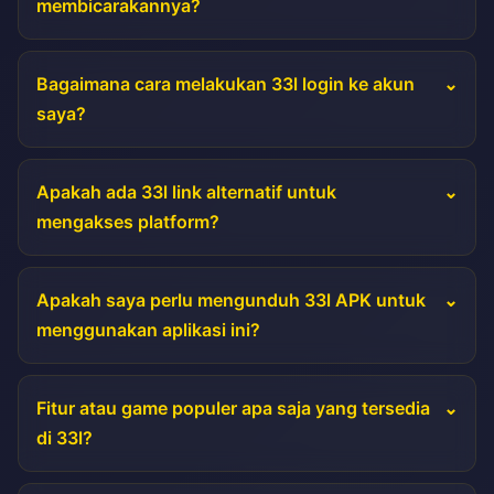
membicarakannya?
Bagaimana cara melakukan 33l login ke akun
saya?
Apakah ada 33l link alternatif untuk
mengakses platform?
Apakah saya perlu mengunduh 33l APK untuk
menggunakan aplikasi ini?
Fitur atau game populer apa saja yang tersedia
di 33l?